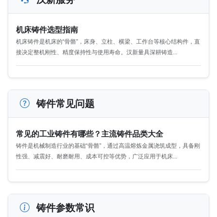
配及长期运行提供坚实保障，是
衡量机床整体性能的重要指标之
一。一、产品核心构成与材料选
机床铸件选型指南
择机床铸件的核心构成围绕机床
机床铸件是机床的“骨骼”，床身、立柱、横梁、工作台等核心结构件，直
关键承重与功能结构展开，常见
接决定整机刚性、精度保持性与使用寿命。汉新量具深耕铸造...
产品类型包括机床床身铸件、立
柱铸
铸件常见问题
常见的工业铸件有哪些？主流铸件品类大全
铸件是机械制造行业的基础“骨骼”，通过高温熔炼金属浇筑成型，具备刚
性强、减震好、耐磨耐用、成本可控等优势，广泛应用于机床...
铸件参数常识