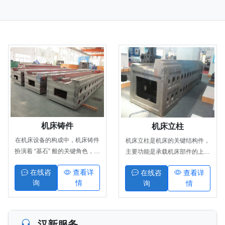
机床铸件
机床立柱
在机床设备的构成中，机床铸件
机床立柱是机床的关键结构件，
扮演着 “基石” 般的关键角色，它
主要功能是承载机床部件的上下
不仅是机床床身、立柱、横梁、
运动导向，同时为整机提供稳定
在线咨
查看详
在线咨
查看详
工作台等核心结构的主要载体，
的支撑，是保障机床运行精度与
询
情
询
情
更直接影响着机床的精度、结构
刚性的核心部件。
性能与使用寿命。作为机床制造
领域的核心基础部件，合格的机
床铸件能够为后续精密加工、装
汉新服务