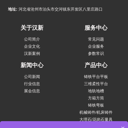
地址:
河北省沧州市泊头市交河镇东开发区八里庄路口
关于汉新
服务中心
公司简介
常见问题
企业文化
企业服务
汉新案例
参数常识
新闻中心
产品中心
公司新闻
铸铁平台平板
行业信息
三维柔性平台
展会信息
地轨地槽
方箱方筒
铸铁弯板
机械铸件/机床铸件
大理石/花岗石量具
平台附件