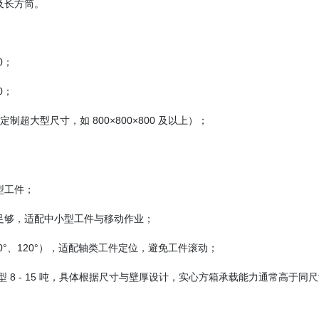
及长方筒。
00；
00；
支持定制超大型尺寸，如 800×800×800 及以上）；
型工件；
足够，适配中小型工件与移动作业；
90°、120°），适配轴类工件定位，避免工件滚动；
吨，大型 8 - 15 吨，具体根据尺寸与壁厚设计，实心方箱承载能力通常高于同