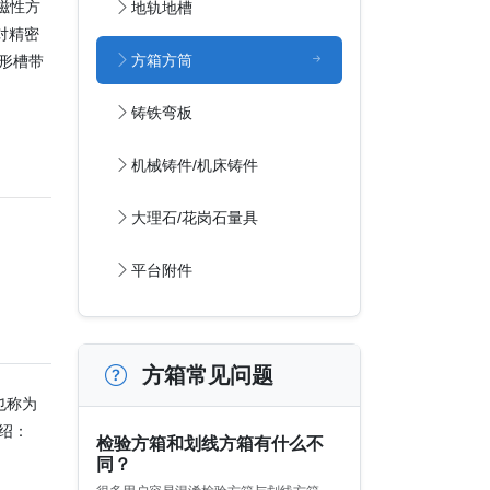
磁性方
地轨地槽
对精密
方箱方筒
 形槽带
铸铁弯板
机械铸件/机床铸件
大理石/花岗石量具
平台附件
方箱常见问题
也称为
绍：
检验方箱和划线方箱有什么不
同？