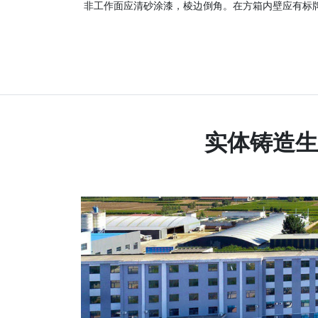
非工作面应清砂涂漆，棱边倒角。在方箱内壁应有标
实体铸造生