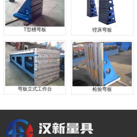
T型槽弯板
镗床弯板
弯板立式工作台
检验弯板