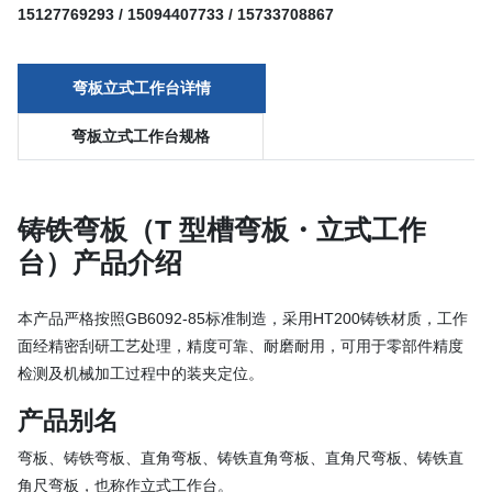
15127769293 / 15094407733 / 15733708867
弯板立式工作台详情
弯板立式工作台规格
铸铁弯板（T 型槽弯板・立式工作
台）产品介绍
本产品严格按照GB6092-85标准制造，采用HT200铸铁材质，工作
面经精密刮研工艺处理，精度可靠、耐磨耐用，可用于零部件精度
检测及机械加工过程中的装夹定位。
产品别名
弯板、铸铁弯板、直角弯板、铸铁直角弯板、直角尺弯板、铸铁直
角尺弯板，也称作立式工作台。