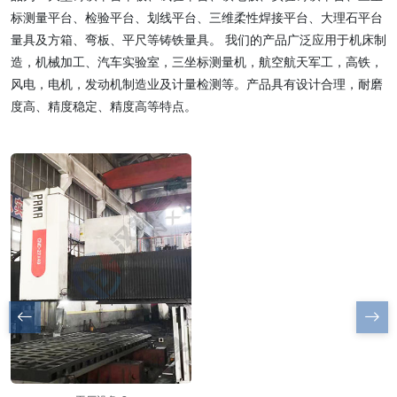
标测量平台、检验平台、划线平台、三维柔性焊接平台、大理石平台
量具及方箱、弯板、平尺等铸铁量具。 我们的产品广泛应用于机床制
造，机械加工、汽车实验室，三坐标测量机，航空航天军工，高铁，
风电，电机，发动机制造业及计量检测等。产品具有设计合理，耐磨
度高、精度稳定、精度高等特点。