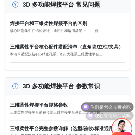
3D 多功能焊接平台 常见问题
焊接平台和三维柔性焊接平台的区别
核心区别集中在结构设计、通用性和适用场景上 —— 传...
三维柔性平台核心配件搭配清单（直角块/立柱/夹具）
本清单适配汉新φ16精密孔系、φ28大孔系三维柔性平台...
3D 多功能焊接平台 参数常识
你们是怎么收费的呢
三维柔性焊接平台规格参数
现在有优惠活动吗
三维柔性焊接平台是在传统三维焊接平台基础上，通过模...
三维柔性平台完整参数详解（选型/验收/标准通用版）