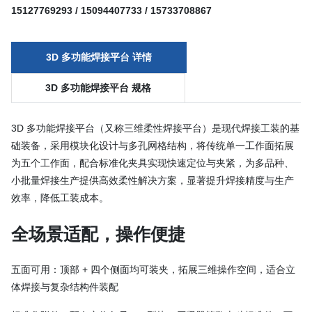
15127769293 / 15094407733 / 15733708867
3D 多功能焊接平台 详情
3D 多功能焊接平台 规格
3D 多功能焊接平台（又称三维柔性焊接平台）是现代焊接工装的基
础装备，采用模块化设计与多孔网格结构，将传统单一工作面拓展
为五个工作面，配合标准化夹具实现快速定位与夹紧，为多品种、
小批量焊接生产提供高效柔性解决方案，显著提升焊接精度与生产
效率，降低工装成本。
全场景适配，操作便捷
五面可用：顶部 + 四个侧面均可装夹，拓展三维操作空间，适合立
体焊接与复杂结构件装配