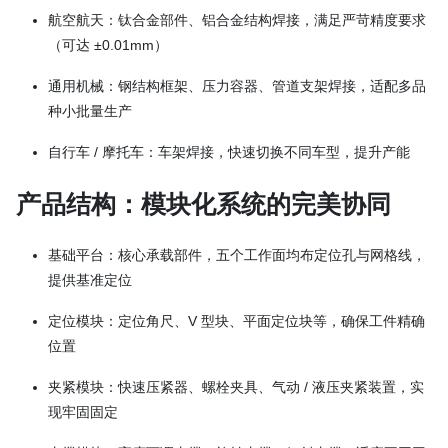
航空航天：钛合金部件、铝合金结构焊接，满足严苛精度要求
（可达 ±0.01mm）
通用机械：钢结构框架、压力容器、管道支架焊接，适配多品
种小批量生产
自行车 / 摩托车：车架焊接，快速切换不同车型，提升产能
产品结构：模块化系统的完美协同
基础平台：核心承载部件，五个工作面均布定位孔与网格线，
提供基准定位
定位模块：定位角尺、V 型块、平面定位块等，确保工件精确
位置
夹紧模块：快速压紧器、螺栓夹具、气动 / 液压夹紧装置，实
现牢固固定