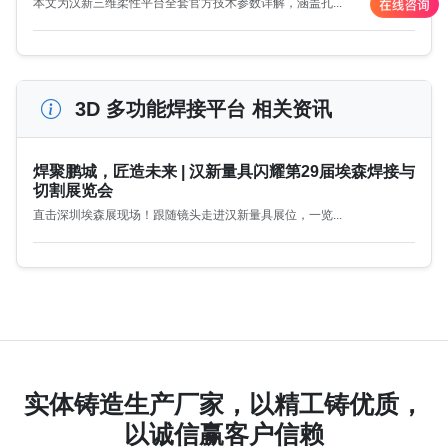
本文为汉新三维柔性平台全套官方技术参数详解，涵盖孔...
3D 多功能焊接平台 相关资讯
焊聚鹏城，匠造未来 | 汉新量具闪耀第29届埃森焊接与
切割展览会
直击深圳埃森展现场！跟随镜头走进汉新量具展位，一览...
实体铸造生产厂家，以精工铸优质，
以诚信赢客户信赖