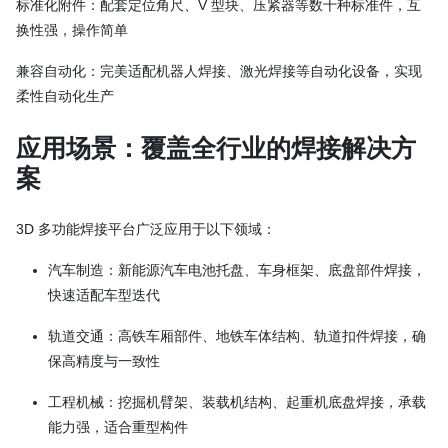
标准化附件：配套定位角尺、V 型块、压紧器等数十种标准件，互
换性强，操作简单
兼容自动化：完美适配机器人焊接、激光焊接等自动化设备，实现
柔性自动化生产
应用场景：覆盖全行业的焊接解决方
案
3D 多功能焊接平台广泛应用于以下领域：
汽车制造：新能源汽车电池托盘、车身框架、底盘部件焊接，
快速适配车型迭代
轨道交通：高铁车厢部件、地铁车体结构、轨道扣件焊接，确
保高精度与一致性
工程机械：挖掘机臂架、装载机结构、起重机底盘焊接，承载
能力强，适合重型构件